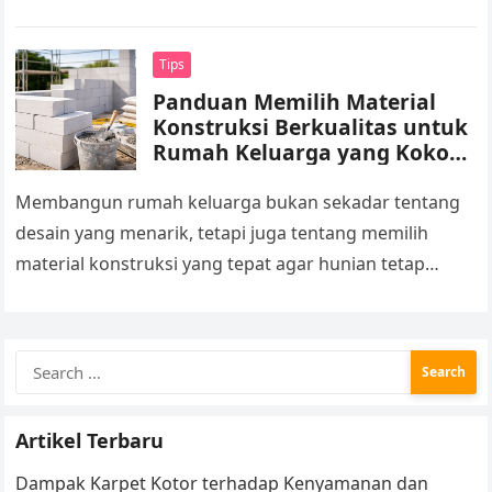
hunian pribadi hingga fasilitas umum mulai
mengadopsi lift…
Tips
Panduan Memilih Material
Konstruksi Berkualitas untuk
Rumah Keluarga yang Kokoh
dan Nyaman
Membangun rumah keluarga bukan sekadar tentang
desain yang menarik, tetapi juga tentang memilih
material konstruksi yang tepat agar hunian tetap
kokoh, aman, dan nyaman dalam jangka panjang….
Search
for:
Artikel Terbaru
Dampak Karpet Kotor terhadap Kenyamanan dan