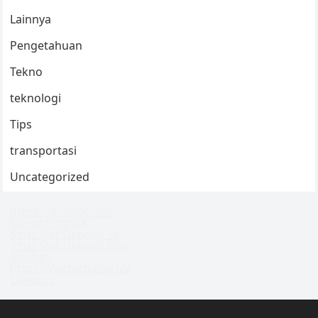
Lainnya
Pengetahuan
Tekno
teknologi
Tips
transportasi
Uncategorized
https://anoboy.onl/
MerahPutih88
Situs Slot Deposit 5k
Situs Slot Deposit Qris
Anichin
https://motorbalap.id/
Okekios