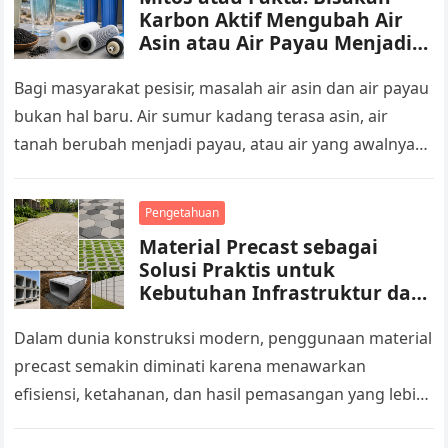
Karbon Aktif Mengubah Air
Asin atau Air Payau Menjadi
Air Tawar?
Bagi masyarakat pesisir, masalah air asin dan air payau
bukan hal baru. Air sumur kadang terasa asin, air
tanah berubah menjadi payau, atau air yang awalnya
terlihat…
Pengetahuan
Material Precast sebagai
Solusi Praktis untuk
Kebutuhan Infrastruktur dan
Area Luar Ruang
Dalam dunia konstruksi modern, penggunaan material
precast semakin diminati karena menawarkan
efisiensi, ketahanan, dan hasil pemasangan yang lebih
rapi. Material ini diproduksi melalui proses cetak di