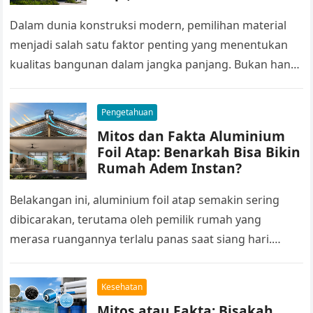
Dalam dunia konstruksi modern, pemilihan material
menjadi salah satu faktor penting yang menentukan
kualitas bangunan dalam jangka panjang. Bukan hanya
soal tampilan, material juga berpengaruh pada
ketahanan,…
Pengetahuan
Mitos dan Fakta Aluminium
Foil Atap: Benarkah Bisa Bikin
Rumah Adem Instan?
Belakangan ini, aluminium foil atap semakin sering
dibicarakan, terutama oleh pemilik rumah yang
merasa ruangannya terlalu panas saat siang hari.
Produk ini dianggap sebagai salah satu solusi…
Kesehatan
Mitos atau Fakta: Bisakah