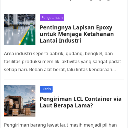
rapi. Material ini diproduksi melalui proses cetak di
lokasi…
Pengetahuan
Pentingnya Lapisan Epoxy
untuk Menjaga Ketahanan
Lantai Industri
Area industri seperti pabrik, gudang, bengkel, dan
fasilitas produksi memiliki aktivitas yang sangat padat
setiap hari. Beban alat berat, lalu lintas kendaraan
operasional, tumpahan cairan kimia, hingga…
Bisnis
Pengiriman LCL Container via
Laut Berapa Lama?
Pengiriman barang lewat laut masih menjadi pilihan