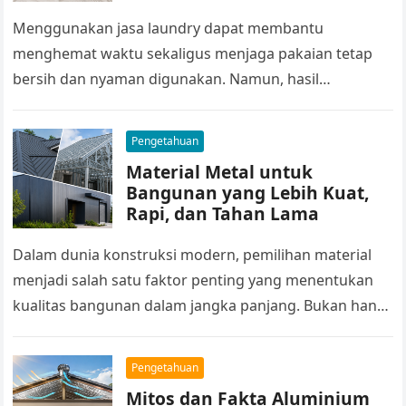
Menggunakan jasa laundry dapat membantu
menghemat waktu sekaligus menjaga pakaian tetap
bersih dan nyaman digunakan. Namun, hasil
pencucian tidak hanya bergantung pada proses yang
dilakukan oleh penyedia…
Pengetahuan
Material Metal untuk
Bangunan yang Lebih Kuat,
Rapi, dan Tahan Lama
Dalam dunia konstruksi modern, pemilihan material
menjadi salah satu faktor penting yang menentukan
kualitas bangunan dalam jangka panjang. Bukan hanya
soal tampilan, material juga berpengaruh pada
ketahanan,…
Pengetahuan
Mitos dan Fakta Aluminium