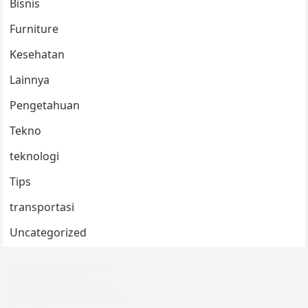
Bisnis
Furniture
Kesehatan
Lainnya
Pengetahuan
Tekno
teknologi
Tips
transportasi
Uncategorized
https://anoboy.onl/
MerahPutih88
Situs Slot Deposit 5k
Situs Slot Deposit Qris