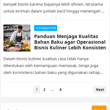
banyak bisnis karena biayanya lebih efisien, terutama
untuk kiriman dalam jumlah kecil hingga menengah.
Salah satu metode yang sering digunakan…
Uncategorized
Panduan Menjaga Kualitas
Bahan Baku agar Operasional
Bisnis Kuliner Lebih Konsisten
Dalam bisnis kuliner, kualitas rasa tidak hanya
ditentukan oleh kemampuan memasak, tetapi juga
oleh konsistensi bahan baku yang digunakan setiap
hari. Banyak pelaku usaha fokus pada menu,…
Posts
1
2
…
8
Next
pagination
Search